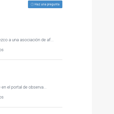
Haz una pregunta
zco a una asociación de af...
os
en el portal de observa...
os