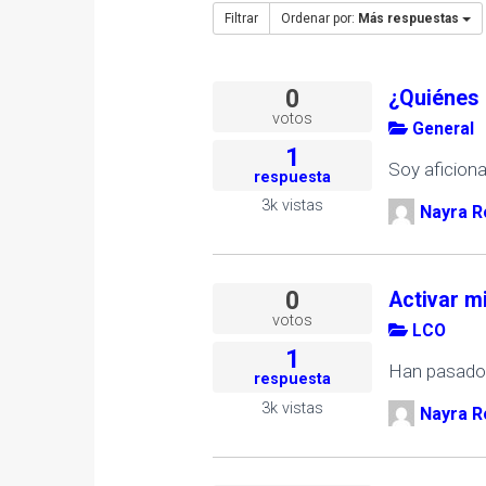
Filtrar
Ordenar por:
Más respuestas
0
¿Quiénes 
votos
General
1
Soy aficiona
respuesta
3k
vistas
Nayra R
0
Activar m
votos
LCO
1
Han pasado m
respuesta
3k
vistas
Nayra R