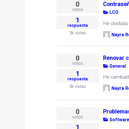
0
Contrase
votos
LCO
1
He olvidado
respuesta
3k
vistas
Nayra R
0
Renovar c
votos
General
1
He cambiado 
respuesta
3k
vistas
Nayra R
0
Problemas
votos
Softwar
1