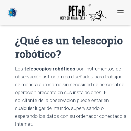
C
A
M
B
¿Qué es un telescopio
I
A
robótico?
R
M
O
D
Los
telescopios robóticos
son instrumentos de
O
observación astronómica diseñados para trabajar
D
E
de manera autónoma sin necesidad de personal de
N
operación presente en sus instalaciones. El
A
solicitante de la observación puede estar en
V
E
cualquier lugar del mundo, supervisando o
G
esperando los datos con su ordenador conectado a
A
C
Internet.
I