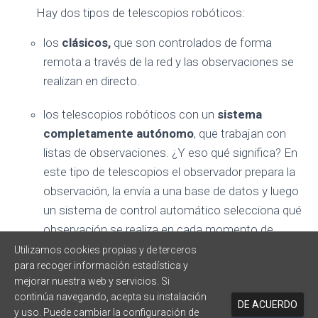
Ó
Hay dos tipos de telescopios robóticos:
N
los
clásicos,
que son controlados de forma
remota a través de la red y las observaciones se
realizan en directo.
los telescopios robóticos con un
sistema
completamente autónomo
, que trabajan con
listas de observaciones. ¿Y eso qué significa? En
este tipo de telescopios el observador prepara la
observación, la envía a una base de datos y luego
un sistema de control automático selecciona qué
observación se realiza en cada momento de
acuerdo con la prioridad de las observaciones y las
Utilizamos cookies propias y de terceros
para recoger información estadística y
condiciones de observación necesarias.
mejorar nuestra web y servicios. Si
continúa navegando, acepta su instalación
DE ACUERDO
y uso. Puede cambiar la configuración de