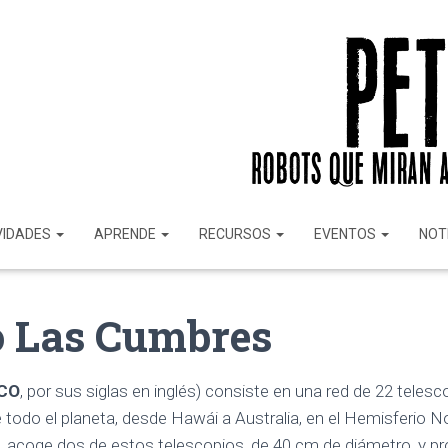
VIDADES
APRENDE
RECURSOS
EVENTOS
NOT
o Las Cumbres
CO
, por sus siglas en inglés) consiste en una red de 22 telesc
 todo el planeta, desde Hawái a Australia, en el Hemisferio Nor
e, acoge dos de estos telescopios, de 40 cm de diámetro, y pr