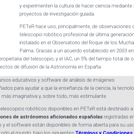
y experimenten la cultura de hacer ciencia mediante 
proyectos de investigación guiada.
PETeR hace uso, principalmente, de observaciones 
telescopio robótico profesional de última generació
instalado en el Observatorio del Roque de los Muchac
Palma. Gracias a un acuerdo establecido en 2003 en
ropietaria del telescopio, y el IAC, un 5% del tiempo total de
yectos de difusión de la Astronomía en España.
ursos educativos y software de análisis de imágenes
dos para ayudar a que la enseñanza de la ciencia, la tecnolo
 más imaginativa y, sobre todo, más estimulante.
telescopios robóticos disponibles en PETeR está destinado a 
iones de astrónomos aficionados españolas
registradas en
y el software están disponibles de forma abierta para su us
todo el mundo, bajo los siguientes
Términos y Condiciones