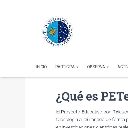
INICIO
PARTICIPA
OBSERVA
ACTI
¿Qué es PET
El
P
royecto
E
ducativo con
Te
lesc
tecnología al alumnado de forma p
en investigaciones científicas real