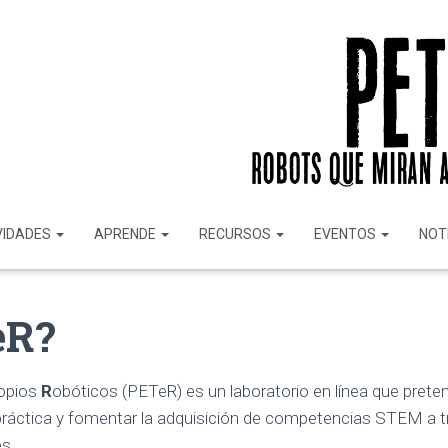
VIDADES
APRENDE
RECURSOS
EVENTOS
NOT
eR?
opios
R
obóticos (PETeR) es un laboratorio en línea que pretend
ráctica y fomentar la adquisición de competencias STEM a tr
es.