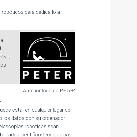
robóticos para dedicarlo a
 a
l
 y la
los
Anterior logo de PETeR
e
ede estar en cualquier lugar del
o los datos con su ordenador
telescopios robóticos sean
bilidades científico-tecnológicas