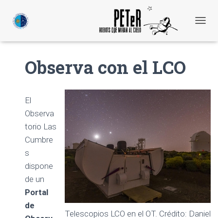
C
A
M
B
Observa con el LCO
I
A
R
M
El
O
D
Observa
O
torio Las
D
Cumbre
E
N
s
A
dispone
V
E
de un
G
Portal
A
C
de
Telescopios LCO en el OT. Crédito: Daniel
I