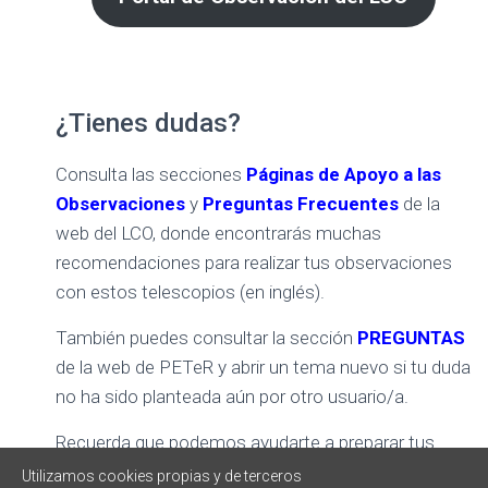
¿Tienes dudas?
Consulta las secciones
Páginas de Apoyo a las
Observaciones
y
Preguntas Frecuentes
de la
web del LCO, donde encontrarás muchas
recomendaciones para realizar tus observaciones
con estos telescopios (en inglés).
También puedes consultar la sección
PREGUNTAS
de la web de PETeR y abrir un tema nuevo si tu duda
no ha sido planteada aún por otro usuario/a.
Recuerda que podemos ayudarte a preparar tus
propuestas de observación, elegir qué filtros usar,
Utilizamos cookies propias y de terceros