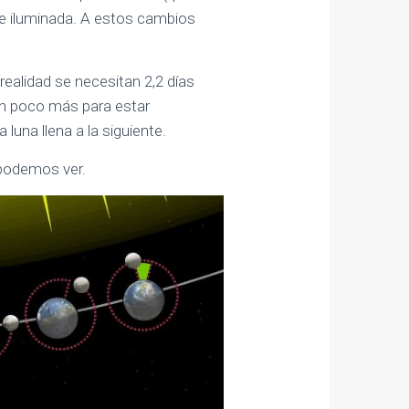
ie iluminada. A estos cambios
realidad se necesitan 2,2 días
 un poco más para estar
 luna llena a la siguiente.
 podemos ver.