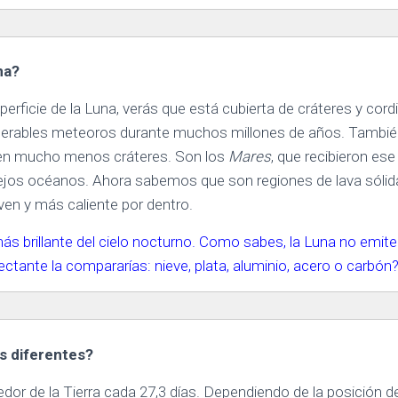
na?
rficie de la Luna, verás que está cubierta de cráteres y cordi
merables meteoros durante muchos millones de años. Tambié
enen mucho menos cráteres. Son los
Mares
, que recibieron es
jos océanos. Ahora sabemos que son regiones de lava sólid
en y más caliente por dentro.
ás brillante del cielo nocturno. Como sabes, la Luna no emite lu
lectante la compararías: nieve, plata, aluminio, acero o carbón
s diferentes?
dor de la Tierra cada 27,3 días. Dependiendo de la posición de