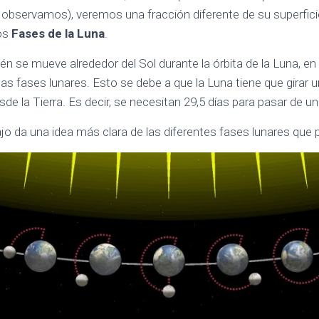
la observamos), veremos una fracción diferente de su superfic
os
Fases de la Luna
.
n se mueve alrededor del Sol durante la órbita de la Luna, en 
las fases lunares. Esto se debe a que la Luna tiene que girar
de la Tierra. Es decir, se necesitan 29,5 días para pasar de una
jo da una idea más clara de las diferentes fases lunares que