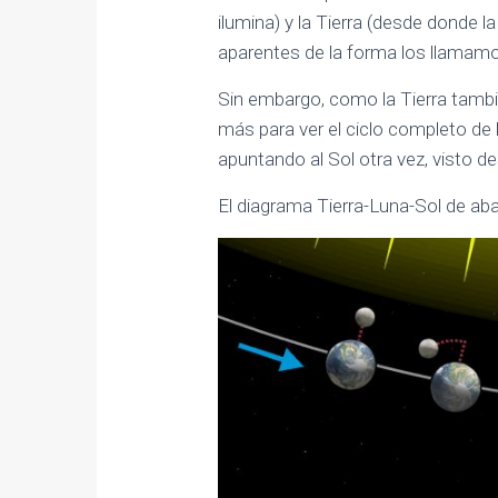
ilumina) y la Tierra (desde donde 
aparentes de la forma los llamam
Sin embargo, como la Tierra tambié
más para ver el ciclo completo de 
apuntando al Sol otra vez, visto des
El diagrama Tierra-Luna-Sol de aba