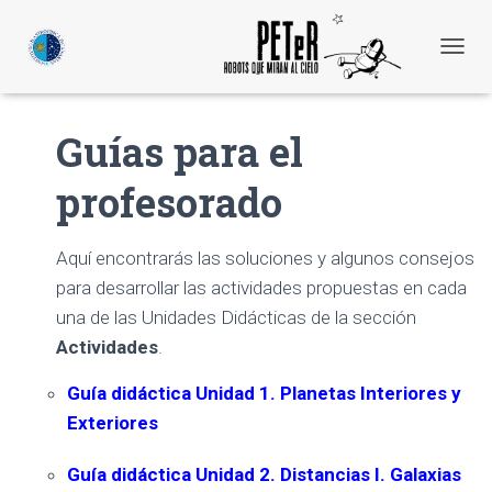
C
A
M
B
Guías para el
I
A
profesorado
R
M
O
D
Aquí encontrarás las soluciones y algunos consejos
O
para desarrollar las actividades propuestas en cada
D
E
una de las Unidades Didácticas de la sección
N
Actividades
.
A
V
Guía didáctica Unidad 1. Planetas Interiores y
E
G
Exteriores
A
C
Guía didáctica Unidad 2. Distancias I. Galaxias
I