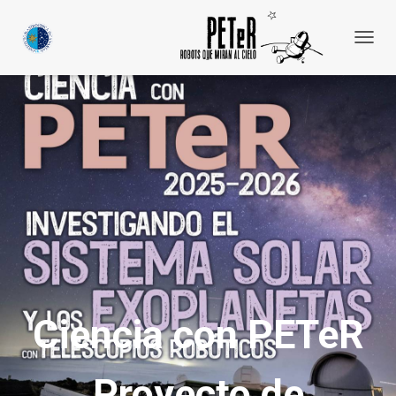
C
A
M
B
I
A
R
M
O
D
O
D
E
N
A
V
Ciencia con PETeR
E
G
A
C
Proyecto de
I