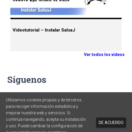
Videotutorial – Instalar SalsaJ
Ver todos los vídeos
Síguenos
Utilizamos cookies propias y de terceros
para recoger información estadística y
mejorar nuestra web y servicios. Si
continúa navegando, acepta su instalación
DE ACUERDO
y uso. Puede cambiar la configuración de