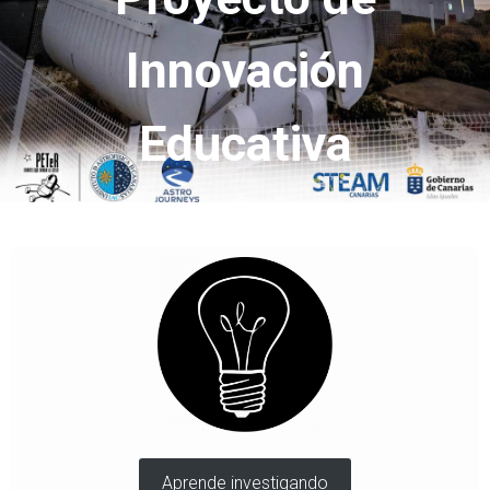
Ó
N
Innovación
Educativa
Aprende investigando