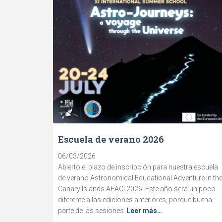
Escuela de verano 2026
06/03/2026
Abierto el plazo de inscripción para nuestra escuela
de verano Astronomical Educational Adventure in th
Canary Islands AEACI 2026. Este año será un poco
diferente a las ediciones anteriores, porque buena
parte de las sesiones
Leer más…