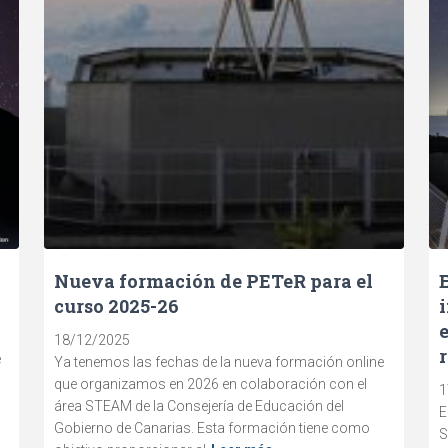
Nueva formación de PETeR para el
curso 2025-26
18/12/2025
e
Ya tenemos las fechas de la nueva formación online
que organizamos en 2026 en colaboración con el
1
área STEAM de la Consejería de Educación del
E
Gobierno de Canarias. Esta formación tiene como
S