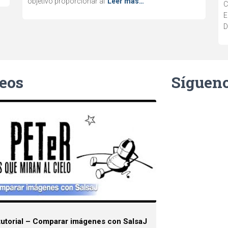
objetivo proporcionar al
Leer más…
C
E
D
eos
Síguen
tutorial – Comparar imágenes con SalsaJ