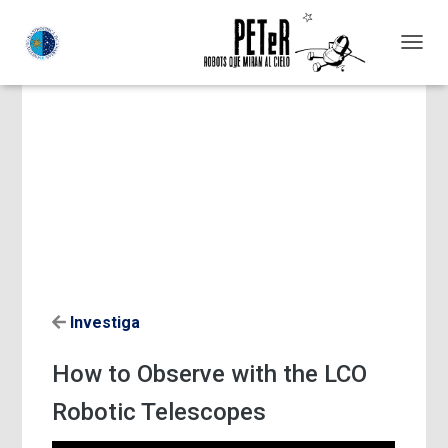
C
A
M
B
I
A
R
M
O
D
O
D
E
N
Investiga
A
V
E
How to Observe with the LCO
G
A
Robotic Telescopes
C
I