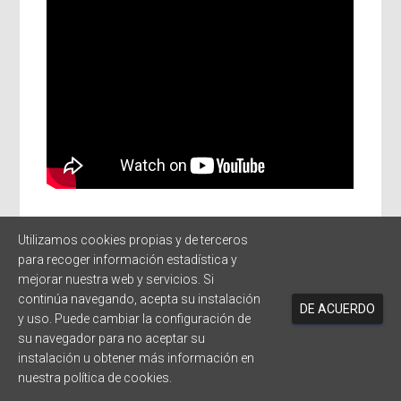
Ó
N
IAC Investiga – Cosmología y Astropartículas
Utilizamos cookies propias y de terceros
Timelapse del perfil del Observatorio del Teide y
para recoger información estadística y
la conjunción de Júpiter y Saturno
mejorar nuestra web y servicios. Si
continúa navegando, acepta su instalación
DE ACUERDO
y uso. Puede cambiar la configuración de
© 2020 PETeR - Proyecto Educativo con Telescopios Robóticos
su navegador para no aceptar su
instalación u obtener más información en
nuestra
política de cookies.