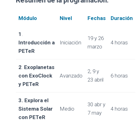
Resumen de la programación:
Módulo
Nivel
Fechas
Duración
1
.
19 y 26
Introducción a
Iniciación
4 horas
marzo
PETeR
2
.
Exoplanetas
2, 9 y
con ExoClock
Avanzado
6 horas
23 abril
y PETeR
3. Explora el
30 abr y
Sistema Solar
Medio
4 horas
7 may
con PETeR