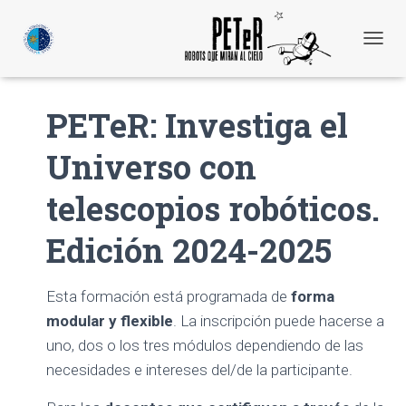
C
A
M
B
PETeR: Investiga el
I
A
Universo con
R
M
O
telescopios robóticos.
D
O
Edición 2024-2025
D
E
N
A
Esta formación está programada de
forma
V
modular y flexible
. La inscripción puede hacerse a
E
uno, dos o los tres módulos dependiendo de las
G
A
necesidades e intereses del/de la participante.
C
I