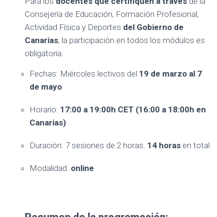
Para los
docentes que certifiquen a través
de la
Ó
Consejería de Educación, Formación Profesional,
N
Actividad Física y Deportes
del Gobierno de
Canarias
, la participación en todos los módulos es
obligatoria.
Fechas: Miércoles lectivos del
19 de marzo al 7
de mayo
Horario:
17:00 a 19:00h CET (16:00 a 18:00h en
Canarias)
Duración: 7 sesiones de 2 horas.
14 horas
en total
Modalidad:
online