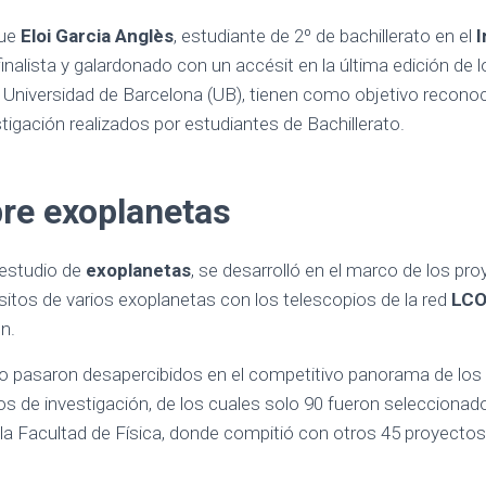
que
Eloi Garcia Anglès
, estudiante de 2º de bachillerato en el
I
 finalista y galardonado con un accésit en la última edición de 
Universidad de Barcelona (UB), tienen como objetivo reconocer
tigación realizados por estudiantes de Bachillerato.
bre exoplanetas
 estudio de
exoplanetas
, se desarrolló en el marco de los pr
itos de varios exoplanetas con los telescopios de la red
LC
n.
o no pasaron desapercibidos en el competitivo panorama de lo
os de investigación, de los cuales solo 90 fueron seleccionado
de la Facultad de Física, donde compitió con otros 45 proyectos