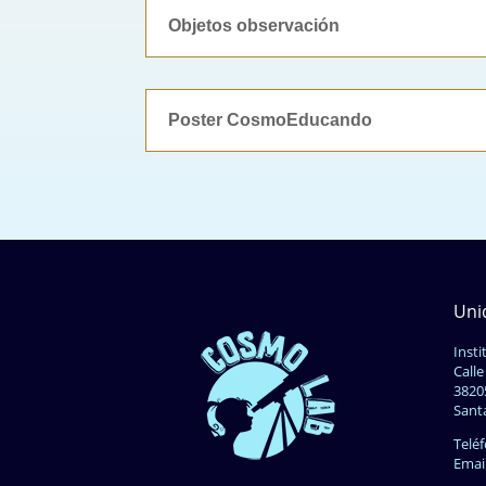
Objetos observación
Poster CosmoEducando
Uni
Insti
Calle
3820
Sant
Telé
Emai