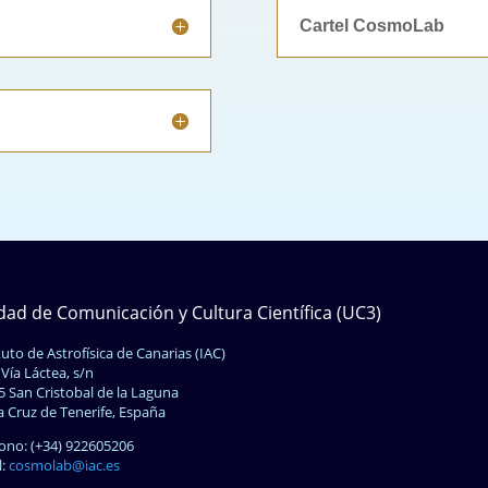
Cartel CosmoLab
dad de Comunicación y Cultura Científica (UC3)
tuto de Astrofísica de Canarias (IAC)
 Vía Láctea, s/n
5 San Cristobal de la Laguna
a Cruz de Tenerife, España
fono: (+34) 922605206
l:
cosmolab@iac.es