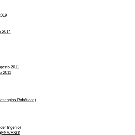
2019
de 2014
agosto 2011
de 2011
escopios Robóticos)
der Ingenio)
a (ESA/ESO)