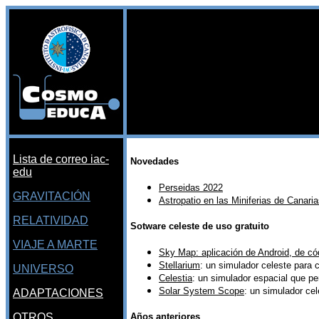
Lista de correo iac-
Novedades
edu
Perseidas 2022
GRAVITACIÓN
Astropatio en las Miniferias de Canari
RELATIVIDAD
Sotware celeste de uso gratuito
VIAJE A MARTE
Sky Map: aplicación de Android, de cód
Stellarium
: un simulador celeste para c
UNIVERSO
Celestia
: un simulador espacial que pe
Solar System Scope
: un simulador cel
ADAPTACIONES
Años anteriores
OTROS