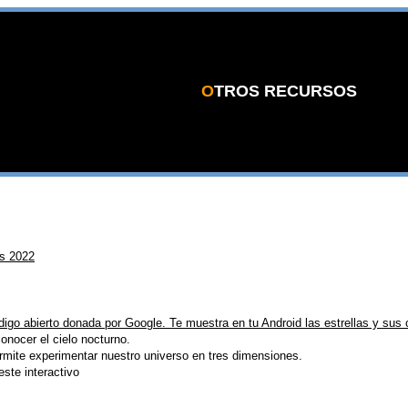
O
TROS RECURSOS
as 2022
igo abierto donada por Google. Te muestra en tu Android las estrellas y sus 
onocer el cielo nocturno.
rmite experimentar nuestro universo en tres dimensiones.
este interactivo