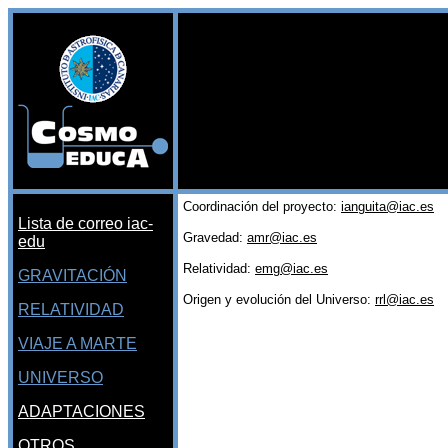
Coordinación del proyecto:
ianguita@iac.es
Lista de correo iac-
Gravedad:
amr@iac.es
edu
Relatividad:
emg@iac.es
GRAVITACIÓN
Origen y evolución del Universo:
rrl@iac.es
RELATIVIDAD
VIAJE A MARTE
UNIVERSO
ADAPTACIONES
OTROS